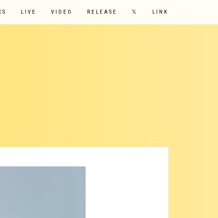
CS
LIVE
VIDEO
RELEASE
𝕏
LINK