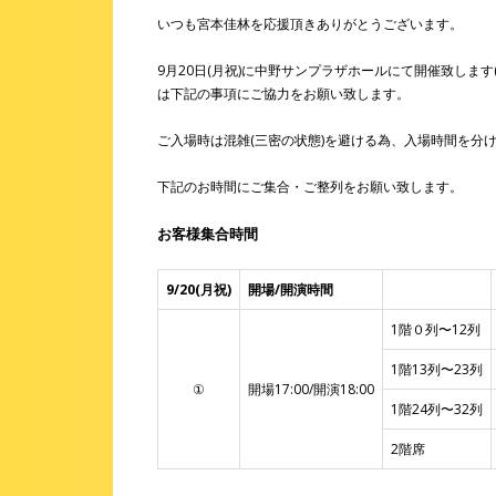
いつも宮本佳林を応援頂きありがとうございます。
9月20日(月祝)に中野サンプラザホールにて開催致します
は下記の事項にご協力をお願い致します。
ご入場時は混雑(三密の状態)を避ける為、入場時間を分
下記のお時間にご集合・ご整列をお願い致します。
お客様集合時間
9/20(月祝)
開場/開演時間
1階０列〜12列
1階13列〜23列
①
開場17:00/開演18:00
1階24列〜32列
2階席