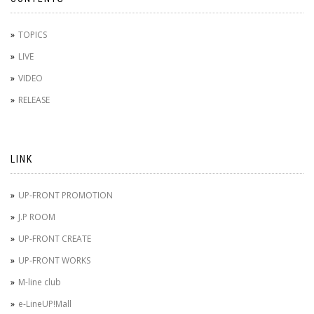
TOPICS
LIVE
VIDEO
RELEASE
LINK
UP-FRONT PROMOTION
J.P ROOM
UP-FRONT CREATE
UP-FRONT WORKS
M-line club
e-LineUP!Mall