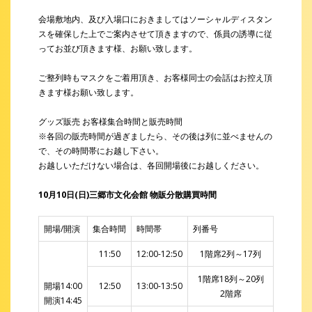
会場敷地内、及び入場口におきましてはソーシャルディスタン
スを確保した上でご案内させて頂きますので、係員の誘導に従
ってお並び頂きます様、お願い致します。
ご整列時もマスクをご着用頂き、お客様同士の会話はお控え頂
きます様お願い致します。
グッズ販売 お客様集合時間と販売時間
※各回の販売時間が過ぎましたら、その後は列に並べませんの
で、その時間帯にお越し下さい。
お越しいただけない場合は、各回開場後にお越しください。
10月10日(日)三郷市文化会館 物販分散購買時間
開場/開演
集合時間
時間帯
列番号
11:50
12:00-12:50
1階席2列～17列
1階席18列～20列
開場14:00
12:50
13:00-13:50
2階席
開演14:45