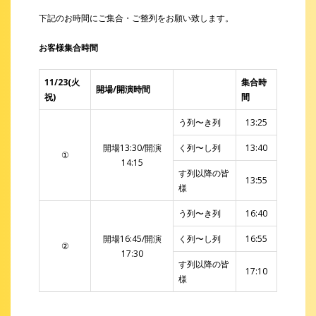
下記のお時間にご集合・ご整列をお願い致します。
お客様集合時間
11/23(火
集合時
開場/開演時間
祝)
間
う列〜き列
13:25
開場13:30/開演
く列〜し列
13:40
①
14:15
す列以降の皆
13:55
様
う列〜き列
16:40
開場16:45/開演
く列〜し列
16:55
②
17:30
す列以降の皆
17:10
様