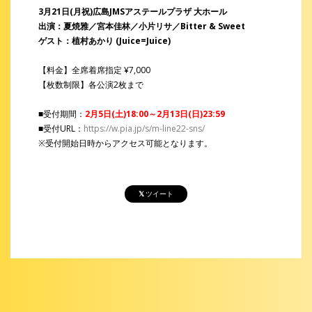
3月21日(月祝)広島JMSアステールプラザ 大ホール
出演：夏焼雅／宮本佳林／小片リサ／Bitter & Sweet
ゲスト：植村あかり (Juice=Juice)
【料金】全席着席指定 ¥7,000
【枚数制限】各公演2枚まで
■受付期間：
2月5日(土)18:00～2月13日(日)23:59
■受付URL：
https://w.pia.jp/s/m-line22-sns/
※受付開始日時からアクセス可能となります。
ツイート