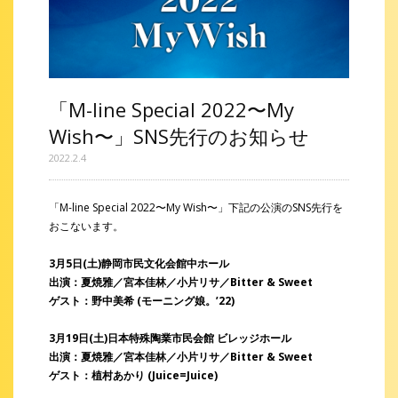
「M-line Special 2022〜My
Wish〜」SNS先行のお知らせ
2022.2.4
「M-line Special 2022〜My Wish〜」下記の公演のSNS先行を
おこないます。
3月5日(土)静岡市民文化会館中ホール
出演：夏焼雅／宮本佳林／小片リサ／Bitter & Sweet
ゲスト：野中美希 (モーニング娘。’22)
3月19日(土)日本特殊陶業市民会館 ビレッジホール
出演：夏焼雅／宮本佳林／小片リサ／Bitter & Sweet
ゲスト：植村あかり (Juice=Juice)