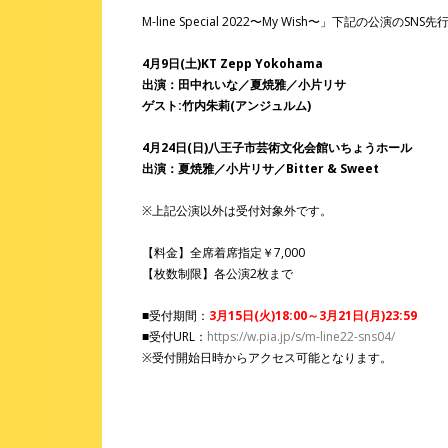
M-line Special 2022〜My Wish〜」下記の公演のS
4月9日(土)KT Zepp Yokohama
出演：田中れいな／夏焼雅／小片リサ
ゲスト:竹内朱莉(アンジュルム)
4月24日(日)八王子市芸術文化会館いちょうホール
出演：夏焼雅／小片リサ／Bitter & Sweet
※上記公演以外は受付対象外です。
【料金】全席着席指定￥7,000
【枚数制限】各公演2枚まで
■受付期間：
3月15日(火)18:00～3月21日(月)23:59
■受付URL：
https://w.pia.jp/s/m-line22-sns04/
※受付開始日時からアクセス可能となります。