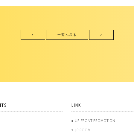
一覧へ戻る
NTS
LINK
UP-FRONT PROMOTION
J.P ROOM