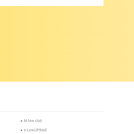
M-line club
e-LineUP!Mall