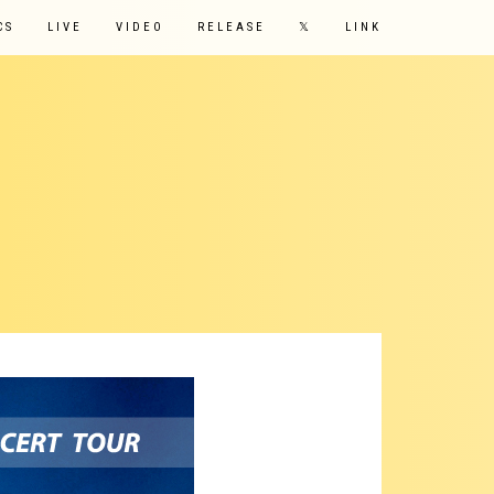
CS
LIVE
VIDEO
RELEASE
𝕏
LINK