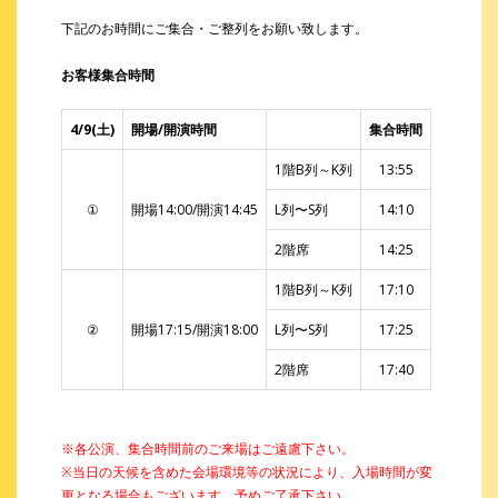
下記のお時間にご集合・ご整列をお願い致します。
お客様集合時間
4/9(土)
開場/開演時間
集合時間
1階B列～K列
13:55
①
開場14:00/開演14:45
L列〜S列
14:10
2階席
14:25
1階B列～K列
17:10
②
開場17:15/開演18:00
L列〜S列
17:25
2階席
17:40
※各公演、集合時間前のご来場はご遠慮下さい。
※当日の天候を含めた会場環境等の状況により、入場時間が変
更となる場合もございます。予めご了承下さい。