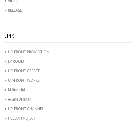
VIDEO
RELEASE
LINK
UP-FRONT PROMOTION
J.P ROOM
UP-FRONT CREATE
UP-FRONT WORKS
M-line club
e-LineUP!Mall
UP-FRONT CHANNEL
HELLO! PROJECT