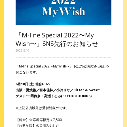
「M-line Special 2022〜My
Wish〜」SNS先行のお知らせ
2022.5.10
「M-line Special 2022〜My Wish〜」下記の公演のSNS先行を
おこないます。
6月18日(土) 仙台GIGS
出演：夏焼雅／宮本佳林／小片リサ／Bitter & Sweet
ゲスト:一岡伶奈・高瀬くるみ(BEYOOOOONDS)
※上記公演以外は受付対象外です。
【料金】全席着席指定￥7,500
【枚数制限】各公演2枚まで