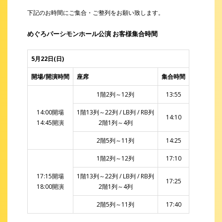
下記のお時間にご集合・ご整列をお願い致します。
めぐろパーシモンホール公演 お客様集合時間
5月22日(日)
開場/開演時間
座席
集合時間
1階2列～12列
13:55
14:00開場
1階13列～22列 / LB列 / RB列
14:10
14:45開演
2階1列～4列
2階5列～11列
14:25
1階2列～12列
17:10
17:15開場
1階13列～22列 / LB列 / RB列
17:25
18:00開演
2階1列～4列
2階5列～11列
17:40