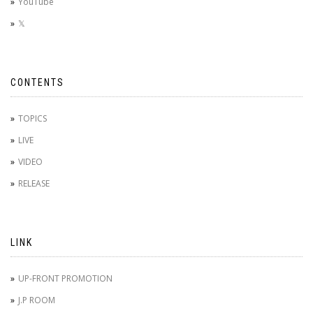
YouTube
𝕏
CONTENTS
TOPICS
LIVE
VIDEO
RELEASE
LINK
UP-FRONT PROMOTION
J.P ROOM