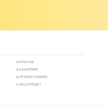
M-line club
e-LineUP!Mall
UP-FRONT CHANNEL
HELLO! PROJECT