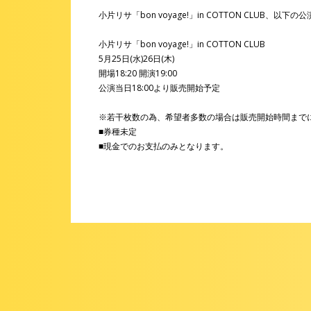
小片リサ「bon voyage!」in COTTON CLUB
小片リサ「bon voyage!」in COTTON CLUB
5月25日(水)26日(木)
開場18:20 開演19:00
公演当日18:00より販売開始予定
※若干枚数の為、希望者多数の場合は販売開始時間まで
■券種未定
■現金でのお支払のみとなります。