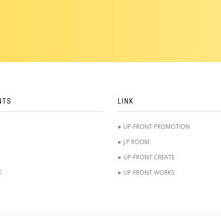
NTS
LINK
UP-FRONT PROMOTION
J.P ROOM
UP-FRONT CREATE
E
UP-FRONT WORKS