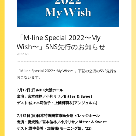
「M-line Special 2022〜My
Wish〜」SNS先行のお知らせ
2022.6.9
「M-line Special 2022〜My Wish〜」下記の公演のSNS先行を
おこないます。
7月17日(日)NHK大阪ホール
出演：宮本佳林／小片リサ／Bitter & Sweet
ゲスト:佐々木莉佳子・上國料萌衣(アンジュルム)
7月31日(日)日本特殊陶業市民会館 ビレッジホール
出演：夏焼雅／宮本佳林／小片リサ／Bitter & Sweet
ゲスト:野中美希・加賀楓(モーニング娘。'22)