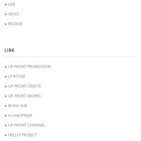
LIVE
VIDEO
RELEASE
LINK
UP-FRONT PROMOTION
J.P ROOM
UP-FRONT CREATE
UP-FRONT WORKS
M-line club
e-LineUP!Mall
UP-FRONT CHANNEL
HELLO! PROJECT