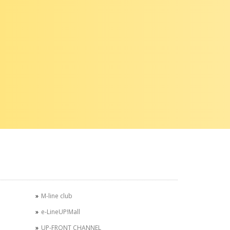
M-line club
e-LineUP!Mall
UP-FRONT CHANNEL