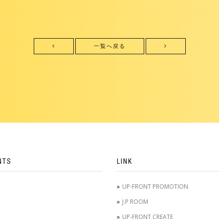
一覧へ戻る
NTS
LINK
UP-FRONT PROMOTION
J.P ROOM
UP-FRONT CREATE