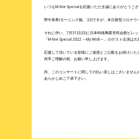
いつもM-line Specialを応援いただき誠にありがとうご
野中美希(モーニング娘。'22)ですが、本日新型コロナ
それに伴い、7月31日(日)に日本特殊陶業市民会館ビレ
「M-line Special 2022 ～My Wish～」のゲスト
応援して頂いている皆様にご迷惑とご心配をお掛けいた
何卒ご理解の程、お願い申し上げます。
尚、このコンサートに関しての払い戻しはございません
あらかじめご了承下さい。