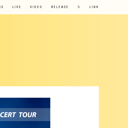
CS
LIVE
VIDEO
RELEASE
𝕏
LINK