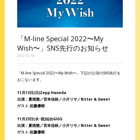
「M-line Special 2022〜My
Wish〜」SNS先行のお知らせ
2022.10.18
「M-line Special 2022〜My Wish〜」下記の公演のSNS先行を
おこないます。
11月13日(日)Zepp Haneda
出演：夏焼雅／宮本佳林／小片リサ／Bitter & Sweet
ゲスト:佐藤優樹
11月23日(水･祝)仙台GIGS
出演：夏焼雅／宮本佳林／小片リサ／Bitter & Sweet
ゲスト:佐藤優樹