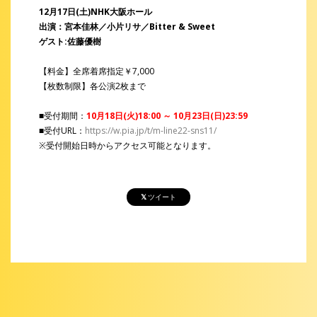
12月17日(土)NHK大阪ホール
出演：宮本佳林／小片リサ／Bitter & Sweet
ゲスト:佐藤優樹
【料金】全席着席指定￥7,000
【枚数制限】各公演2枚まで
■受付期間：
10月18日(火)18:00 ～ 10月23日(日)23:59
■受付URL：
https://w.pia.jp/t/m-line22-sns11/
※受付開始日時からアクセス可能となります。
ツイート