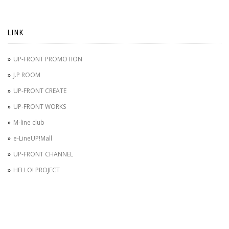
LINK
UP-FRONT PROMOTION
J.P ROOM
UP-FRONT CREATE
UP-FRONT WORKS
M-line club
e-LineUP!Mall
UP-FRONT CHANNEL
HELLO! PROJECT