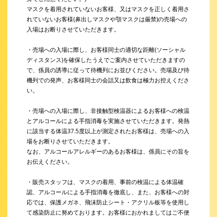
マスクを着用されていないお客様、又はマスクを正しく着用さ
れていないお客様(鼻出しマスクや顎マスクは厳禁)の売場への
入場はお断りさせていただきます。
・売場への入場に際し、お客様同士の適切な距離(ソーシャル
ディスタンス)を確保したうえでご案内させていただきますの
で、係員の誘導に従って待機列にお並びください。売場及び待
機列での発声、お客様同士の会話又は飲食は極力お控えくださ
い。
・売場への入場に際し、非接触型検温器によるお客様への検温
とアルコールによる手指消毒を実施させていただきます。発熱
に該当する体温37.5度以上が測定されたお客様は、売場への入
場をお断りさせていただきます。
なお、アルコールアレルギーのあるお客様は、係員にその旨を
お伝えください。
・販売スタッフは、マスクの着用、事前の検温による体温確
認、アルコールによる手指消毒を徹底し、また、お客様への対
応では、保護メガネ、飛沫防止シート・アクリル板等を使用し
て感染防止に努めております。お客様におかれましてはご不便