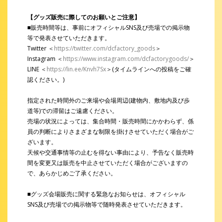
【グッズ販売に際してのお願いとご注意】
■販売時間等は、事前にオフィシャルSNS及び売場での掲示物
等で発表させていただきます。
Twitter ＜
https://twitter.com/dcfactory_goods
＞
Instagram ＜
https://www.instagram.com/dcfactorygoods/
＞
LINE ＜
https://lin.ee/Knvh7Sx
＞(タイムラインへの投稿をご確
認ください。)
指定された時間外のご来場や会場周辺(建物内、敷地内及び歩
道等)での滞留はご遠慮ください。
売場の状況によっては、集合時間・販売時間にかかわらず、係
員の判断によりさまざまな制限を掛けさせていただく場合がご
ざいます。
天候や交通事情等の止むを得ない事由により、予告なく販売時
間を変更又は販売を中止させていただく場合がございますの
で、あらかじめご了承ください。
■グッズ会場販売に関する緊急なお知らせは、オフィシャル
SNS及び売場での掲示物等で随時発表させていただきます。