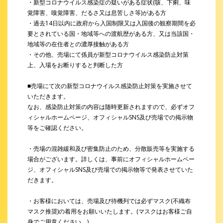
・新型コロナウイルス感染症の疑いがある症状(咳、下痢、味
覚障害、嗅覚障害、だるさ又は息苦しさ等)がある方
・過去14日以内に政府から入国制限又は入国後の観察期間を必
要とされている国・地域等への渡航歴がある方、又は当該国・
地域等の在住者との濃厚接触がある方
・その他、売場にて係員が新型コロナウイルス感染防止対策
上、入場をお断りすると判断した方
■売場にて次の新型コロナウイルス感染防止対策を実施させて
いただきます。
なお、感染防止対策の内容は随時更新されますので、必ずオフ
ィシャルホームページ、オフィシャルSNS及び売場での掲示物
等をご確認ください。
・売場の混雑緩和及び密集防止のため、分散販売等を実施する
場合がございます。詳しくは、事前にオフィシャルホームペー
ジ、オフィシャルSNS及び売場での掲示物等で発表させていた
だきます。
・お客様においては、売場及び待機列では必ずマスク(不織布
マスク推奨)の着用をお願いいたします。(マスクはお客様ご自
身でご用意ください。)