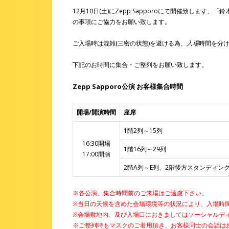
12月10日(土)にZepp Sapporoにて開催致します、「
の事項にご協力をお願い致します。
ご入場時は混雑(三密の状態)を避ける為、
入場
時間を分
下記のお時間に集合・ご整列をお願い致します。
Zepp Sapporo公演 お客様集合時間
開場/開演時間
座席
1階2列～15列
16:30開場
1階16列～29列
17:00開演
2階A列～E列、2階後方スタンディン
※各公演、集合時間前のご来場はご遠慮下さい。
※当日の天候を含めた会場環境等の状況により、入場時
※会場敷地内、及び入場口におきましてはソーシャルデ
※ご整列時もマスクのご着用頂き、お客様同士の会話は