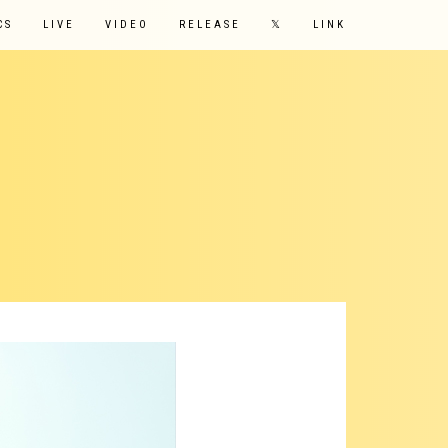
CS
LIVE
VIDEO
RELEASE
𝕏
LINK