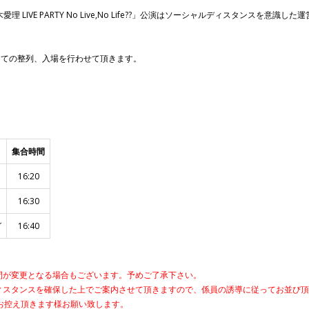
鈴木愛理 LIVE PARTY No Live,No Life??」公演はソーシャルディスタン
けての整列、入場を行わせて頂きます。
集合時間
16:20
16:30
グ
16:40
間が変更となる場合もございます。予めご了承下さい。
ィスタンスを確保した上でご案内させて頂きますので、係員の誘導に従ってお並び
お控え頂きます様お願い致します。