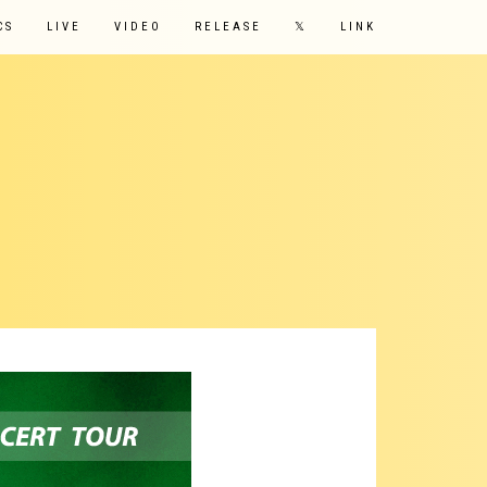
CS
LIVE
VIDEO
RELEASE
𝕏
LINK