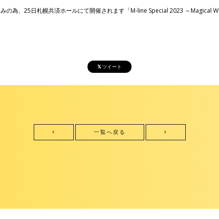
痛みの為、25日札幌共済ホールにて開催されます「M-line Special 2023 ～Mag
ツイート
一覧へ戻る